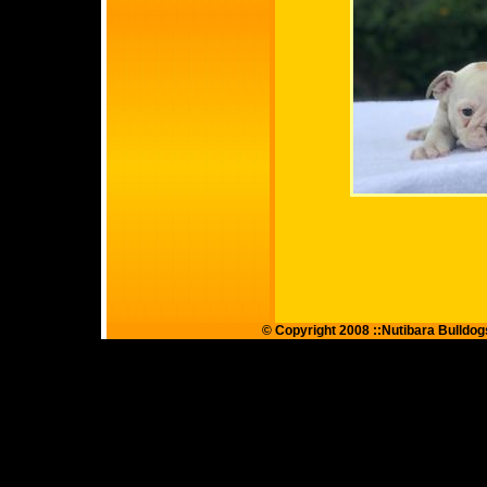
© Copyright 2008
::
Nutibara Bulldog