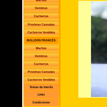
Machos
Hembras
Cachorros
Proximas Camadas
Cachorros Vendidos
BULLDOG FRANCÉS
Machos
Hembras
Cachorros
Proximas Camadas
Cachorros Vendidos
Temas de interés
Links
Contáctenos