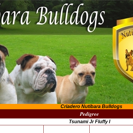
Criadero Nutibara Bulldogs
Pedigree
Tsunami Jr Fluffy I