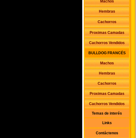
Machos
Hembras
Cachorros
Proximas Camadas
Cachorros Vendidos
BULLDOG FRANCÉS
Machos
Hembras
Cachorros
Proximas Camadas
Cachorros Vendidos
Temas de interés
Links
Contáctenos