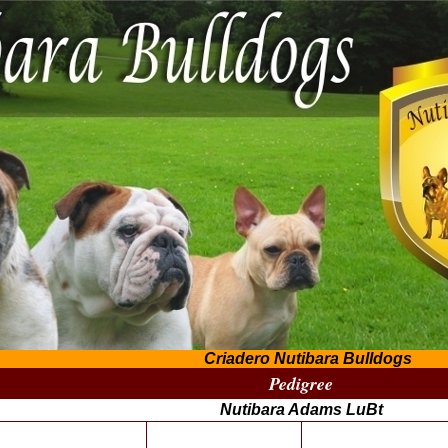
Criadero Nutibara Bulldogs
Pedigree
Nutibara Adams LuBt