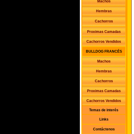
Machos
Hembras
Cachorros
Proximas Camadas
Cachorros Vendidos
BULLDOG FRANCÉS
Machos
Hembras
Cachorros
Proximas Camadas
Cachorros Vendidos
Temas de interés
Links
Contáctenos